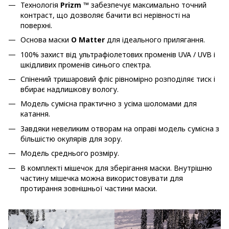
Технологія
Prizm ™
забезпечує максимально точний
контраст, що дозволяє бачити всі нерівності на
поверхні.
Основа маски
O Matter
для ідеального прилягання.
100% захист від ультрафіолетових променів UVA / UVB і
шкідливих променів синього спектра.
Спінений тришаровий фліс рівномірно розподіляє тиск і
вбирає надлишкову вологу.
Модель сумісна практично з усіма шоломами для
катання.
Завдяки невеликим отворам на оправі модель сумісна з
більшістю окулярів для зору.
Модель среднього розміру.
В комплекті мішечок для зберігання маски. Внутрішню
частину мішечка можна використовувати для
протирання зовнішньої частини маски.