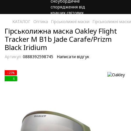
КАТАЛОГ
Оптика
Гірськолижні маски
Гірськолижні маски
Гірськолижна маска Oakley Flight
Tracker M B1b Jade Carafe/Prizm
Black Iridium
Артикул:
0888392598745
Написати відгук
−25%
6