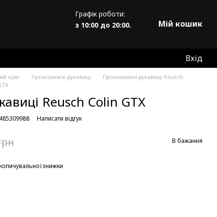
Графік роботи:
Мій кошик
з 10:00 до 20:00.
Вхід
ий одяг
Гірськолижні рукавиці
Гірськолижні рукавиці Reusch
GTX
кавиці Reusch Colin GTX
0485309988
Написати відгук
грн
В бажання
копичувальної знижки