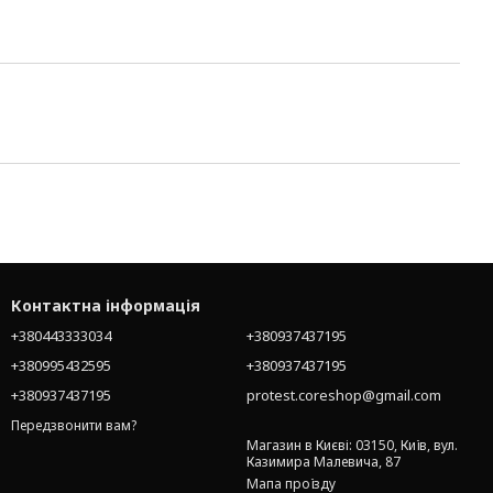
Контактна інформація
+380443333034
+380937437195
+380995432595
+380937437195
+380937437195
protest.coreshop@gmail.com
Передзвонити вам?
Магазин в Києві: 03150, Київ, вул.
Казимира Малевича, 87
Мапа проїзду