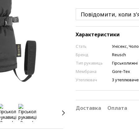
Повідомити, коли з'
Характеристики
Стать
Унісекс, Чоло
Бренд
Reusch
Тип рукавиць
Гірськолижні
Мембрана
Gore-Tex
Утеплювач
З утеплювач
Доставка
Оплата