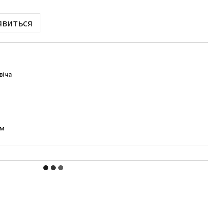
явиться
віча
ем