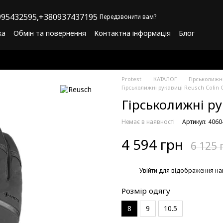
95432595,
+380937437195
Передзвонити вам?
ка
Обмін та повернення
Контактна інформація
Блог
літика конфіденційності
Програма лояльності
Protest
КАТАЛОГ
Гірськолижн
Гірськолижні рукавиці Reusch Colin 
Гірськолижні ру
Немає в наявності
Артикул: 406
4 594 грн
6 125 
%
Увійти
для відображення на
Розмір одягу
8
9
10.5