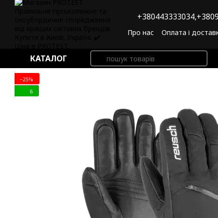
Перейти до основного контенту
+380443333034,
+3809
Про нас
Оплата і достав
Угода користувача
По
КАТАЛОГ
−25%
6