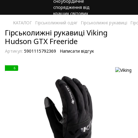
КАТАЛОГ
Гірськолижний одяг
Гірськолижні рукавиці
Гір
Гірськолижні рукавиці Viking
Hudson GTX Freeride
Артикул:
5901115792369
Написати відгук
6