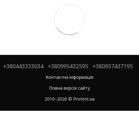
+380443333034
+380995432595
+380937437195
Контактна інформація
Повна версія сайту
2010–2026 © Protest.ua