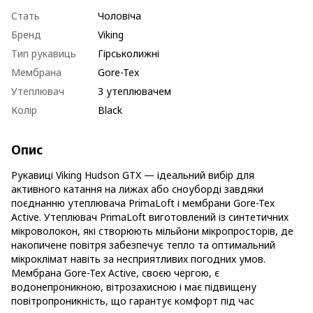
Стать
Чоловіча
Бренд
Viking
Тип рукавиць
Гірськолижні
Мембрана
Gore-Tex
Утеплювач
З утеплювачем
Колір
Black
Опис
Рукавиці Viking Hudson GTX — ідеальний вибір для
активного катання на лижах або сноуборді завдяки
поєднанню утеплювача PrimaLoft і мембрани Gore-Tex
Active. Утеплювач PrimaLoft виготовлений із синтетичних
мікроволокон, які створюють мільйони мікропросторів, де
накопичене повітря забезпечує тепло та оптимальний
мікроклімат навіть за несприятливих погодних умов.
Мембрана Gore-Tex Active, своєю чергою, є
водонепроникною, вітрозахисною і має підвищену
повітропроникність, що гарантує комфорт під час