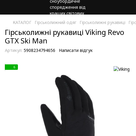
КАТАЛОГ
Гірськолижний одяг
Гірськолижні рукавиці
Гір
Гірськолижні рукавиці Viking Revo
GTX Ski Man
Артикул:
5908234794656
Написати відгук
6