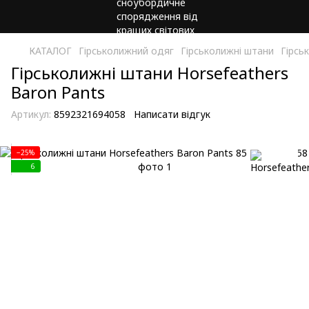
КАТАЛОГ
Гірськолижний одяг
Гірськолижні штани
Гірсь
Гірськолижні штани Horsefeathers
Baron Pants
Артикул:
8592321694058
Написати відгук
−25%
6