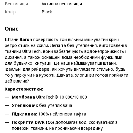
Вентиляція
Активна вентиляція
Колір
Black
Опис
Штани
Baron
повертають той вільний мішкуватий крій і
ретро стиль на схили. Легкі та без утеплення, виготовлені з
тканини UltraTech, вони забезпечують водонепроникність і
дихання, а також оснащені всіма необхідними функціями
для будь-якої ситуації. Це наші наймішкуватіші штани,
ідеальні для райдерів, які хочуть виглядати стильно, будь
то у парку чи на курорті. Дівчата, хлопці ви готові прийняти
цей виклик?
Характеристики:
Мембрана
UltraTech® 10 000/10 000
Утеплювач:
без утеплювача
Підкладка:
100% нейлонова тафта
Покриття DWR (C6)
допомагає воді скочуватися з
поверхні тканини, не проникаючи всередину