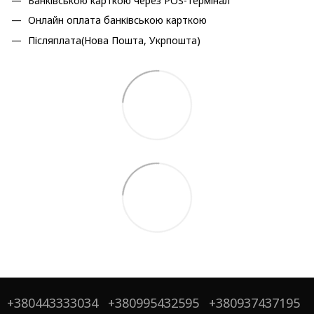
Банківською карткою через POS-термінал
Онлайн оплата банківською карткою
Післяплата(Нова Пошта, Укрпошта)
+380443333034
+380995432595
+380937437195