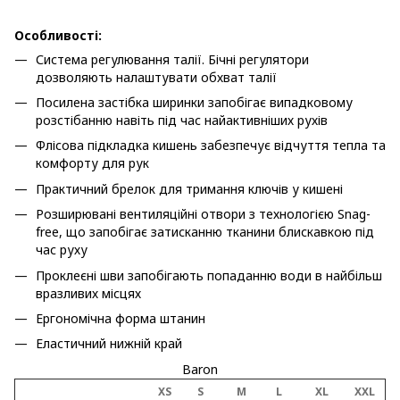
Особливості:
Система регулювання талії. Бічні регулятори
дозволяють налаштувати обхват талії
Посилена застібка ширинки запобігає випадковому
розстібанню навіть під час найактивніших рухів
Флісова підкладка кишень забезпечує відчуття тепла та
комфорту для рук
Практичний брелок для тримання ключів у кишені
Розширювані вентиляційні отвори з технологією Snag-
free, що запобігає затисканню тканини блискавкою під
час руху
Проклеєні шви запобігають попаданню води в найбільш
вразливих місцях
Ергономічна форма штанин
Еластичний нижній край
Baron
XS
S
M
L
XL
XXL