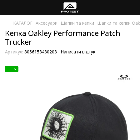
КАТАЛОГ
Аксесуари
Шапки та кепки
Шапки та кепки Oak
Кепка Oakley Performance Patch
Trucker
Артикул:
8056153430203
Написати відгук
6