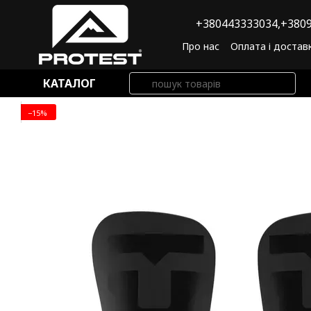
Перейти до основного контенту
+380443333034,
+3809
Про нас
Оплата і достав
Угода користувача
По
КАТАЛОГ
−15%