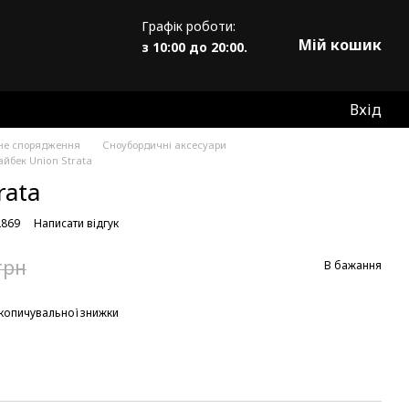
Графік роботи:
Мій кошик
з 10:00 до 20:00.
Вхід
не спорядження
Сноубордичні аксесуари
айбек Union Strata
rata
2869
Написати відгук
грн
В бажання
копичувальної знижки