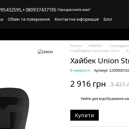
95432595,
+380937437195
Передзвонити вам?
ка
Обмін та повернення
Контактна інформація
Блог
літика конфіденційності
Програма лояльності
Protest
КАТАЛОГ
Сноубордич
Сноубордичні аксесуари Union
Х
Хайбек Union St
В наявності
Артикул: 220000018
2 916 грн
3 431 
%
Увійти
для відображення на
Купити