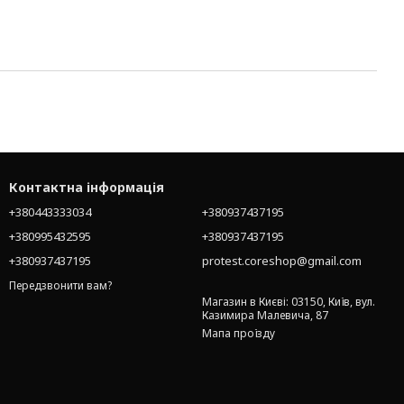
Контактна інформація
+380443333034
+380937437195
+380995432595
+380937437195
+380937437195
protest.coreshop@gmail.com
Передзвонити вам?
Магазин в Києві: 03150, Київ, вул.
Казимира Малевича, 87
Мапа проїзду