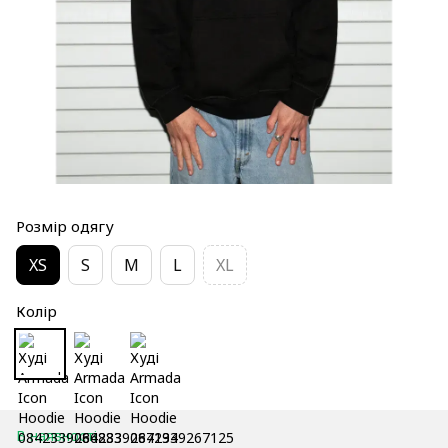
Розмір одягу
XS
S
M
L
XL
Колір
В наявності