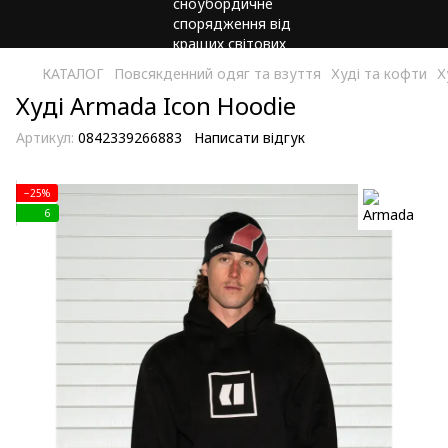
КАТАЛОГ
Повсякденний одяг та взуття
Худі та кофти
Х
Худі Armada Icon Hoodie
Артикул:
0842339266883
Написати відгук
−25%
6