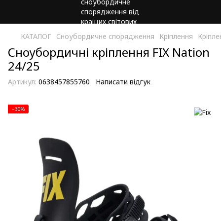
КАТАЛОГ
Сноубордичне спорядження
Кріплення
Кріпле
Сноубордичні кріплення FIX Nation
24/25
Артикул:
0638457855760
Написати відгук
−30%