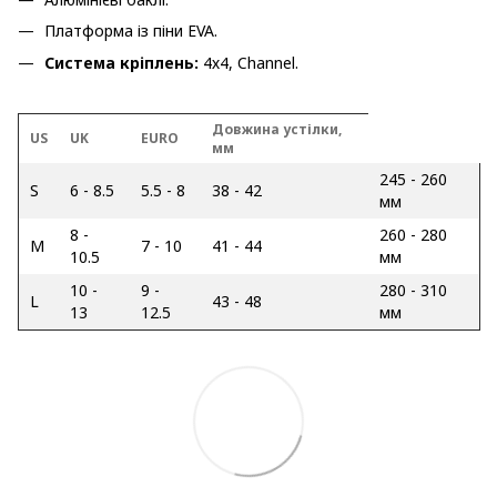
Платформа із піни EVA.
Система кріплень:
4х4, Channel.
Довжина устілки,
US
UK
EURO
мм
245 - 260
S
6 - 8.5
5.5 - 8
38 - 42
мм
8 -
260 - 280
M
7 - 10
41 - 44
10.5
мм
10 -
9 -
280 - 310
L
43 - 48
13
12.5
мм