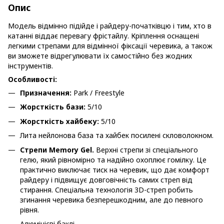
Опис
Модель відмінно підійде і райдеру-початківцю і тим, хто в
катанні віддає перевагу фрістайлу. Кріплення оснащені
легкими стрепами для відмінної фіксації черевика, а також
ви зможете відрегулювати їх самостійно без жодних
інструментів.
Особливості:
Призначення:
Park / Freestyle
Жорсткість бази:
5/10
Жорсткість хайбеку:
5/10
Лита нейлонова база та хайбек посилені скловолокном.
Стрепи Memory Gel.
Верхні стрепи зі спеціального
гелю, який рівномірно та надійно охоплює гомілку. Це
практично виключає тиск на черевик, що дає комфорт
райдеру і підвищує довговічність самих стреп від
стирання. Спеціальна технологія 3D-стреп робить
згинання черевика безперешкодним, але до певного
рівня.
Алюмінієві баклі.