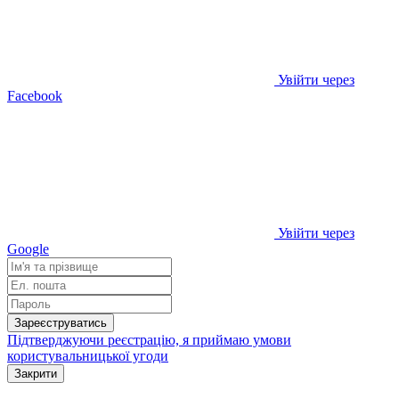
Увійти через
Facebook
Увійти через
Google
Зареєструватись
Підтверджуючи реєстрацію, я приймаю умови
користувальницької угоди
Закрити