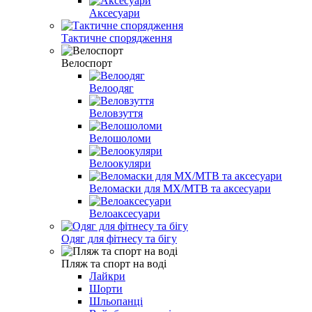
Аксесуари
Тактичне спорядження
Велоспорт
Велоодяг
Веловзуття
Велошоломи
Велоокуляри
Веломаски для MX/MTB та аксесуари
Велоаксесуари
Одяг для фітнесу та бігу
Пляж та спорт на воді
Лайкри
Шорти
Шльопанці