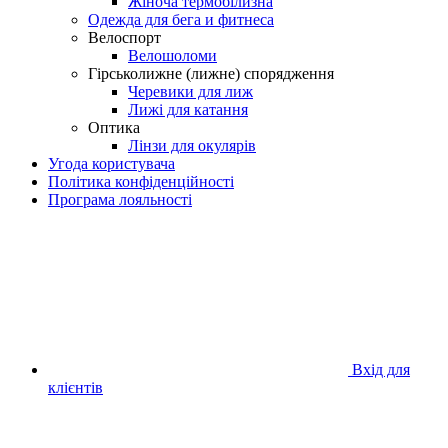
Жіноча термобілизна
Одежда для бега и фитнеса
Велоспорт
Велошоломи
Гірськолижне (лижне) спорядження
Черевики для лиж
Лижі для катання
Оптика
Лінзи для окулярів
Угода користувача
Політика конфіденційності
Програма лояльності
Вхід для
клієнтів