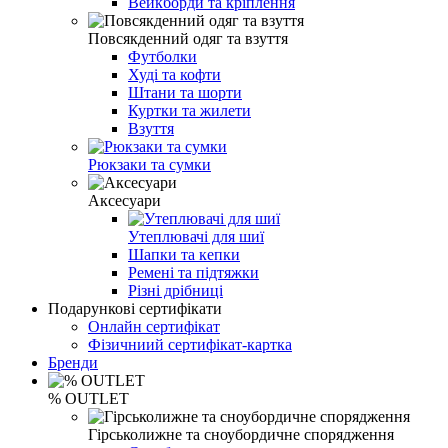
Вейкборди та кріплення
Повсякденний одяг та взуття
Футболки
Худі та кофти
Штани та шорти
Куртки та жилети
Взуття
Рюкзаки та сумки
Аксесуари
Утеплювачі для шиї
Шапки та кепки
Ремені та підтяжки
Різні дрібниці
Подарункові сертифікати
Онлайн сертифікат
Фізичниий сертифікат-картка
Бренди
% OUTLET
Гірськолижне та сноубордичне спорядження