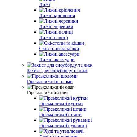
Лижі
Лижні кріплення
Лижні черевики
Лижні палиці
Скі-стопи та кішки
Лижні аксесуари
Захист для сноуборду та лиж
Гірськолижні шоломи
Гірськолижний одяг
Гірськолижні куртки
Гірськолижні штани
Гірськолижні рукавиці
Худі та утеплювачі