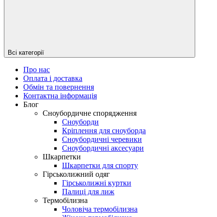
Всі категорії
Про нас
Оплата і доставка
Обмін та повернення
Контактна інформація
Блог
Сноубордичне спорядження
Сноуборди
Кріплення для сноуборда
Сноубордичні черевики
Сноубордичні аксесуари
Шкарпетки
Шкарпетки для спорту
Гірськолижний одяг
Гірськолижні куртки
Палиці для лиж
Термобілизна
Чоловіча термобілизна