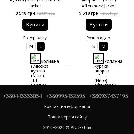
Jacket
Aftershock Jacket
9 518 грн
9 518 грн
12 691 грн
12 691 грн
Купити
Купити
Розмір одягу
Розмір одягу
M
L
S
M
+380443333034
+380995432595
+380937437195
Контактна інформація
Повна версія сайту
2010–2026 © Protest.ua