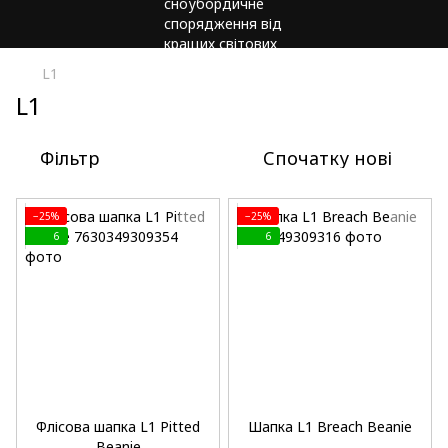
L1
L1
Фільтр
Спочатку нові
−25%
−25%
6
6
Флісова шапка L1 Pitted
Шапка L1 Breach Beanie
Beanie