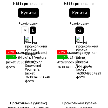
9 151 грн
9 518 грн
12 201 грн
12 691 грн
Купити
Купити
Розмір одягу
Розмір одягу
M
L
XS
−25%
−25%
6
6
Гірськолижна (унісекс)
Гірськолижна куртка-
куртка (Nitro) L1 Ventura
анорак L1 (Nitro)