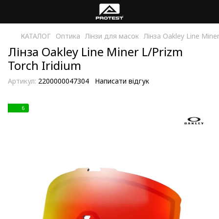
КАТАЛОГ
Оптика
Лінзи для масок
Лінза Oakley Line Miner
Лінза Oakley Line Miner L/Prizm
Torch Iridium
Артикул:
2200000047304
Написати відгук
6