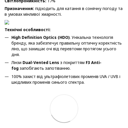
Світлопроникність:
17%
Призначення:
підходить для катання в сонячну погоду та
в умовах мінливої хмарності.
Технічні особливості:
High Definition Optics (HDO)
. Унікальна технологія
бренду, яка забезпечує правильну оптичну коректність
лінз, що захищає очі від перевтоми протягом усього
дня.
Лінзи
Dual-Vented Lens
з покриттям
F3 Anti-
fog
запобігають запотіванню.
100% захист від ультрафіолетових променів UVA / UVB і
шкідливих променів синього спектра.