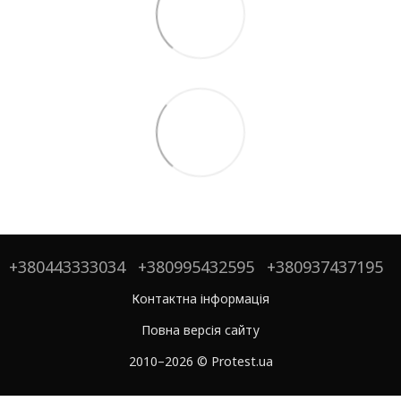
+380443333034
+380995432595
+380937437195
Контактна інформація
Повна версія сайту
2010–2026 © Protest.ua