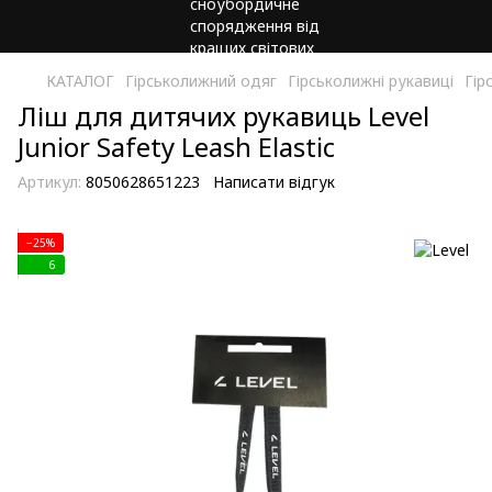
КАТАЛОГ
Гірськолижний одяг
Гірськолижні рукавиці
Гір
Ліш для дитячих рукавиць Level
Junior Safety Leash Elastic
Артикул:
8050628651223
Написати відгук
−25%
6