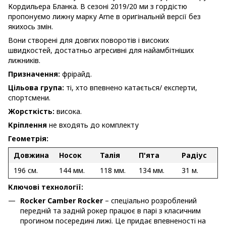
Кордильера Бланка. В сезоні 2019/20 ми з гордістю
пропонуємо лижну марку Arne в оригінальній версії без
якихось змін.
Вони створені для довгих поворотів і високих
швидкостей, достатньо агресивні для найамбітніших
лижників.
Призначення:
фрірайд.
Цільова група:
ті, хто впевнено катається/ експерти,
спортсмени.
Жорсткість:
висока.
Кріплення
не входять до комплекту
Геометрія:
Д
овжина
Носок
Тал
і
я
П'ята
Рад
і
ус
196 см.
144 мм.
118 мм.
134 мм.
31 м.
Ключові технології:
Rocker Camber Rocker
– спеціально розроблений
передній та задній рокер працює в парі з класичним
прогином посередині лижі. Це придає впевненості на