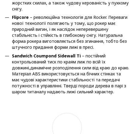
жорстких схилах, а також чудову керованість у пухкому
снігу.
Flipcore
– революційна технологія для Rocker. Переваги
нової технології полягають у тому, що рокер має
природний вигин, і як наслідок неперевершену
стабільність і стійкість в глибокому снігу. Натуральна
форма рокера виготовляється без згинання, тобто без
штучного придання форми лижі в пресі.
Sandwich Coumpond Sidewall Ti
– постійний
контрольований тиск по краям лиж по всій їх
довжині,динамічне розподілення сили від краю до краю.
Матеріал ABS використовується на бічних стінках та
має чудові характеристики стабільності та передачі
потужності в управлінні. Тверді породи дерева в парі з
шаром титаналу надають лижі сильний характер.