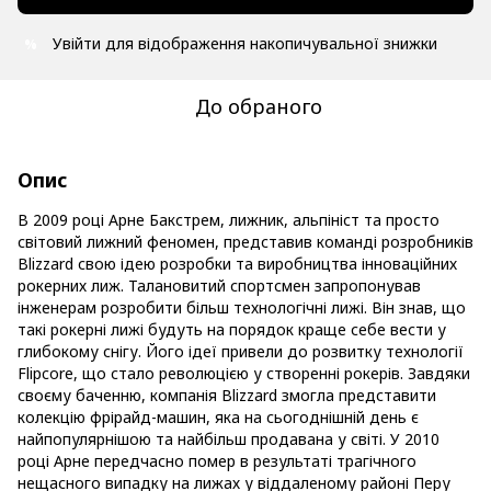
Увійти
для відображення накопичувальної знижки
%
До обраного
Опис
В 2009 році Арне Бакстрем, лижник, альпініст та просто
світовий лижний феномен, представив команді розробників
Blizzard свою ідею розробки та виробництва інноваційних
рокерних лиж. Талановитий спортсмен запропонував
інженерам розробити більш технологічні лижі. Він знав, що
такі рокерні лижі будуть на порядок краще себе вести у
глибокому снігу. Його ідеї привели до розвитку технології
Flipcore, що стало революцією у створенні рокерів. Завдяки
своєму баченню, компанія Blizzard змогла представити
колекцію фрірайд-машин, яка на сьогоднішній день є
найпопулярнішою та найбільш продавана у світі. У 2010
році Арне передчасно помер в результаті трагічного
нещасного випадку на лижах у віддаленому районі Перу