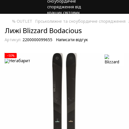
% OUTLET
Гірськолижне та сноубордичне спорядження
Лижі Blizzard Bodacious
Артикул:
2200000099655
Написати відгук
−50%