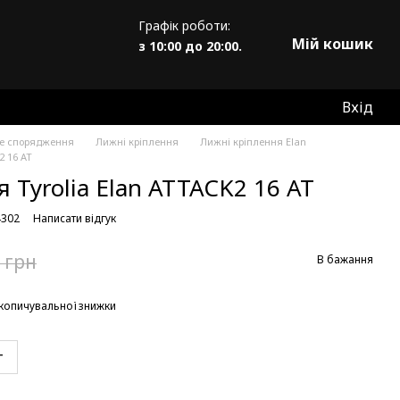
Графік роботи:
Мій кошик
з 10:00 до 20:00.
Вхід
не спорядження
Лижні кріплення
Лижні кріплення Elan
2 16 AT
 Tyrolia Elan ATTACK2 16 AT
4302
Написати відгук
 грн
В бажання
копичувальної знижки
т