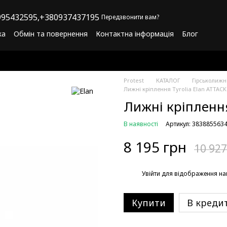
95432595,
+380937437195
Передзвонити вам?
ка
Обмін та повернення
Контактна інформація
Блог
літика конфіденційності
Програма лояльності
Protest
КАТАЛОГ
Гірськолиж
Лижні кріплення Tyrolia Elan ATTACK
Лижні кріплення
В наявності
Артикул: 383885563
8 195 грн
10 927
%
Увійти
для відображення на
Купити
В креди