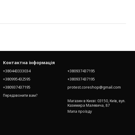
Контактна інформація
+380443333034
+380937437195
+380995432595
+380937437195
+380937437195
protest.coreshop@gmail.com
Передзвонити вам?
Магазин в Києві: 03150, Київ, вул.
Казимира Малевича, 87
Мапа проїзду