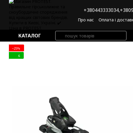
Перейти до основного контенту
+380443333034,
+3809
Про нас
Оплата і достав
Угода користувача
По
КАТАЛОГ
−25%
6