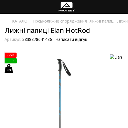
КАТАЛОГ
Гірськолижне спорядження
Лижні палиці
Лижні
Лижні палиці Elan HotRod
Артикул:
3838878641486
Написати відгук
−25%
6