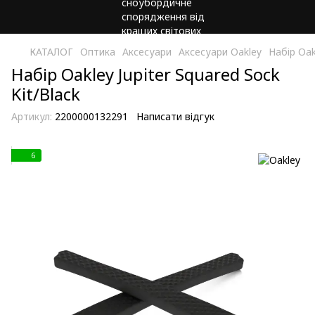
КАТАЛОГ
Оптика
Аксесуари
Аксесуари Oakley
Набір Oak
Набір Oakley Jupiter Squared Sock
Kit/Black
Артикул:
2200000132291
Написати відгук
6