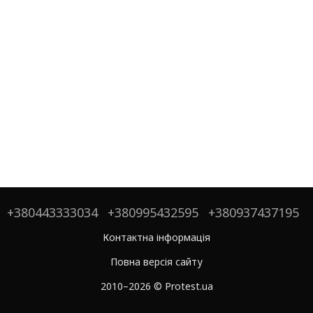
+380443333034
+380995432595
+380937437195
Контактна інформація
Повна версія сайту
2010–2026 © Protest.ua