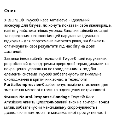
Опис
X-BIONIC® Twyce® Race Armsleeve – ідеальний
аксесуар для бігунів, які хочуть показати себе якнайкраще,
навіть у найспекотніших умовах. Завдяки щільній посадці
та передовим технологіям цей нарукавник ідеально
підходить для спортсменів високого рівня, які бажають
оптимізувати свої результати під час бігу на довгі
дистанції.
Завдяки інноваційній технології Twyce®, цей нарукавник
розроблений для підтримки природної термодинаміки та
покращення управління потовиділенням.
Y
-подібні
елементи системи Twyce® забезпечують оптимальне
охолодження в критичних зонах, а технологія
Partialkompression®
забезпечує помірне стиснення для
зменшення м’язової втоми та підвищення витривалості.
Функція
Neural-Response-Bandage
Twyce® Race
Armsleeve чинить цілеспрямований тиск на тригерні точки
м’язів, забезпечуючи максимальну скорочуваність і
дозволяючи вам досягти максимальної продуктивності.