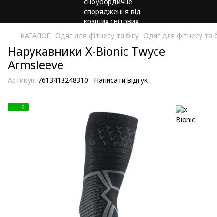
КАТАЛОГ
Одяг для фітнесу та бігу
Одяг для фітнесу та б
Нарукавники X-Bionic Twyce
Armsleeve
Артикул:
7613418248310
Написати відгук
6