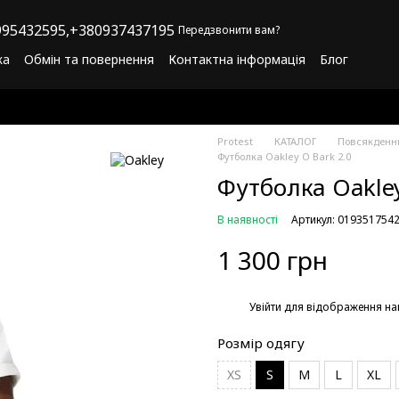
95432595,
+380937437195
Передзвонити вам?
ка
Обмін та повернення
Контактна інформація
Блог
літика конфіденційності
Програма лояльності
Protest
КАТАЛОГ
Повсякденни
Футболка Oakley O Bark 2.0
Футболка Oakley
В наявності
Артикул: 019351754
1 300 грн
%
Увійти
для відображення на
Розмір одягу
XS
S
M
L
XL