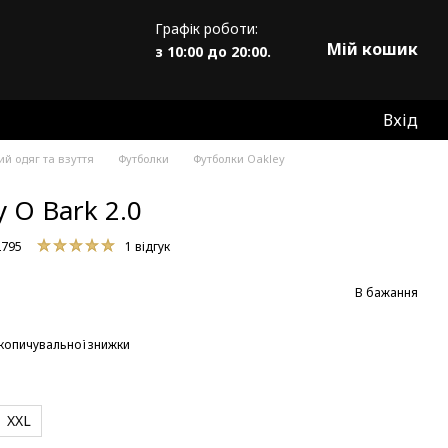
Графік роботи:
Мій кошик
з 10:00 до 20:00.
Вхід
й одяг та взуття
Футболки
Футболки Oakley
 O Bark 2.0
2795
1 відгук
В бажання
копичувальної знижки
XXL