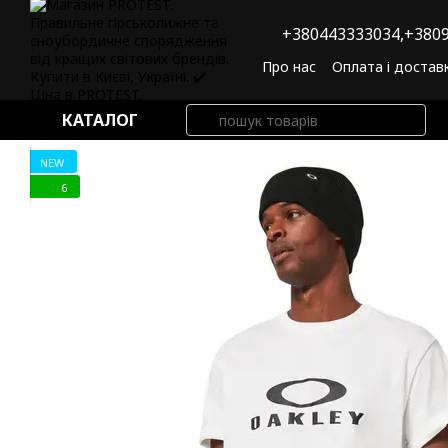
Перейти до основного контенту
+380443333034,
+3809
Про нас
Оплата і достав
Угода користувача
По
КАТАЛОГ
NEW
6