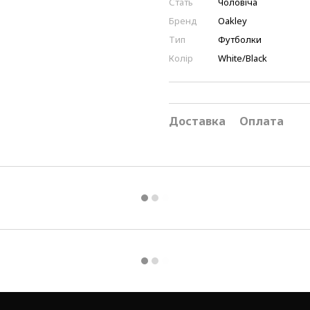
Стать
Чоловіча
Бренд
Oakley
Тип
Футболки
Колір
White/Black
Доставка
Оплата