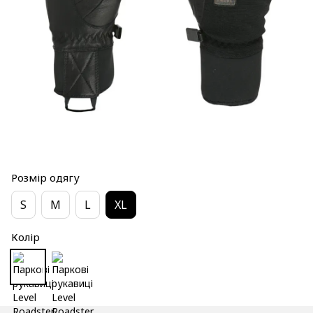
Розмір одягу
S
M
L
XL
Колір