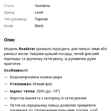
Стать
Чоловіча
Бренд
Level
Тип рукавиць
Паркові
Колір
Black
Опис
Модель
Roadster
ідеально підходить для пізньої зими або
ранньої весни. Завдяки щільній посадці, легкій флісовій
підкладці та зручному затягувачу, ці рукавички дуже
практичні.
Особливості:
Водонепроникна козина шкіра
Утеплювач:
М'який фліс
Індекс тепла:
2000 (до -10°)
Коротка манжета з неопрену із затягувачем
Петля на середньому пальці дозволяє прикріпити
рукавички до спорядження пальцями догори, щоб