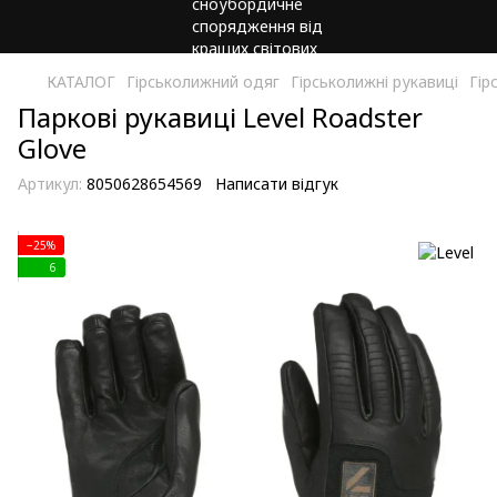
КАТАЛОГ
Гірськолижний одяг
Гірськолижні рукавиці
Гір
Паркові рукавиці Level Roadster
Glove
Артикул:
8050628654569
Написати відгук
−25%
6