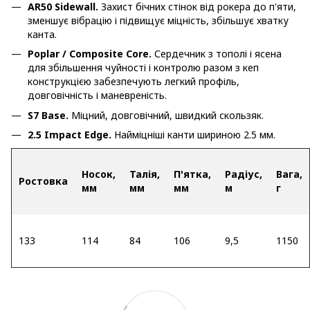
AR50 Sidewall.
Захист бічних стінок від рокера до п'яти,
зменшує вібрацію і підвищує міцність, збільшує хватку
канта.
Poplar / Composite Core.
Сердечник з тополі і ясена
для збільшення чуйності і контролю разом з кеп
конструкцією забезпечують легкий профіль,
довговічність і маневреність.
S7 Base.
Міцний, довговічний, швидкий скользяк.
2.5 Impact Edge.
Найміцніші канти шириною 2.5 мм.
Носок,
Талія,
П'ятка,
Радіус,
Вага,
Ростовка
мм
мм
мм
м
г
133
114
84
106
9,5
1150