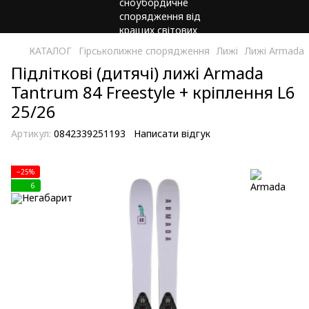
КАТАЛОГ
Гірськолижне спорядження
Лижі
Лижі Armada
Підліткові (дитячі) лижі Armada
Tantrum 84 Freestyle + кріплення L6
25/26
Артикул:
0842339251193
Написати відгук
−25%
6