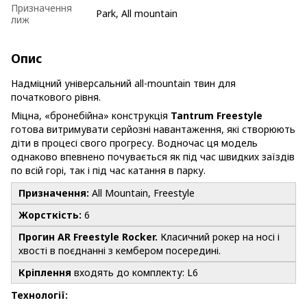
Призначення
Park, All mountain
лиж
Опис
Надміцний універсальний all-mountain твин для
початкового рівня.
Міцна, «бронебійна» конструкція
Tantrum Freestyle
готова витримувати серйозні навантаження, які створюють
діти в процесі свого прогресу. Водночас ця модель
однаково впевнено почувається як під час швидких заїздів
по всій горі, так і під час катання в парку.
Призначення:
All Mountain, Freestyle
Жорсткість:
6
Прогин AR Freestyle Rocker.
Класичний рокер на носі і
хвості в поєднанні з кембером посередині.
Кріплення
входять до комплекту: L6
Технології: