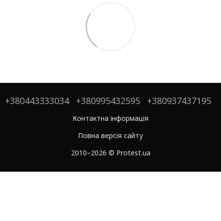
+380443333034
+380995432595
+380937437195
Контактна інформація
Повна версія сайту
2010–2026 © Protest.ua