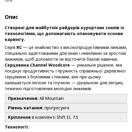
лиж
Опис
Створені для майбутніх райдерів курортних схилів із
технологіями, що допомагають опановувати основи
карвінгу.
Серія
RC
— це знайомство з високопродуктивними лижами,
спеціально адаптованими для юних і невеликих за зростом
лижників, щоб допомогти їм відточити базові навички.
Серцевина Channel Woodcore
— унікальне рішення, яке
поєднує продуктивність і пружність справжньої дерев’яної
серцевини з боковими стінками, але при цьому
залишається легкою та гнучкою — ідеальною для легших,
технічно підготовлених молодих лижників.
Призначення:
All Mountain
Рівень катання:
прогресуючі
Кріплення
в комплекті Shift EL 7.5
Технології: