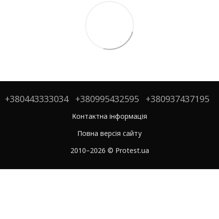
+380443333034
+380995432595
+380937437195
Контактна інформація
Повна версія сайту
2010–2026 © Protest.ua