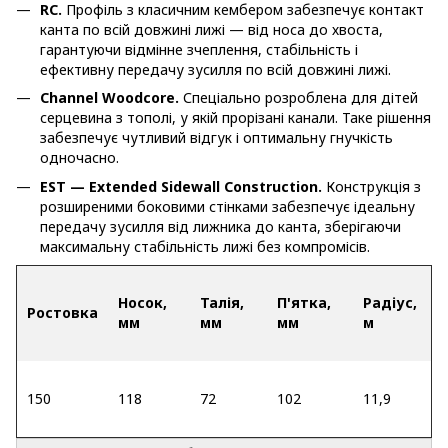
RC.
Профіль з класичним кембером забезпечує контакт
канта по всій довжині лижі — від носа до хвоста,
гарантуючи відмінне зчеплення, стабільність і
ефективну передачу зусилля по всій довжині лижі.
Channel Woodcore.
Спеціально розроблена для дітей
серцевина з тополі, у якій прорізані канали. Таке рішення
забезпечує чутливий відгук і оптимальну гнучкість
одночасно.
EST — Extended Sidewall Construction.
Конструкція з
розширеними боковими стінками забезпечує ідеальну
передачу зусилля від лижника до канта, зберігаючи
максимальну стабільність лижі без компромісів.
Носок,
Талія,
П'ятка,
Радіус,
Ростовка
мм
мм
мм
м
150
118
72
102
11,9