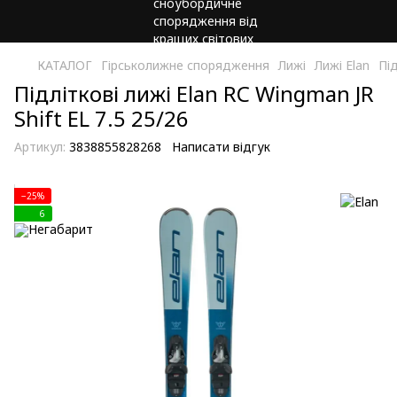
КАТАЛОГ
Гірськолижне спорядження
Лижі
Лижі Elan
Під
Підліткові лижі Elan RC Wingman JR
Shift EL 7.5 25/26
Артикул:
3838855828268
Написати відгук
−25%
6