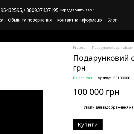
95432595,
+380937437195
Передзвонити вам?
ка
Обмін та повернення
Контактна інформація
Блог
літика конфіденційності
Програма лояльності
Protest
Подарункові сертифікати
Подарунковий с
грн
В наявності
Артикул: PS100000
100 000 грн
%
Увійти
для відображення на
Купити