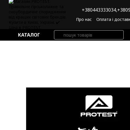
Перейти до основного контенту
+380443333034,
+3809
Про нас
Оплата і достав
Угода користувача
По
КАТАЛОГ