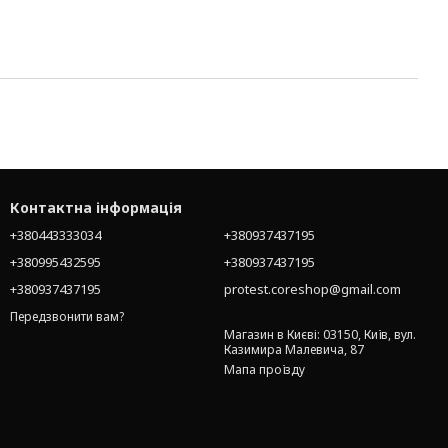
Контактна інформація
+380443333034
+380937437195
+380995432595
+380937437195
+380937437195
protest.coreshop@gmail.com
Передзвонити вам?
Магазин в Києві: 03150, Київ, вул.
Казимира Малевича, 87
Мапа проїзду