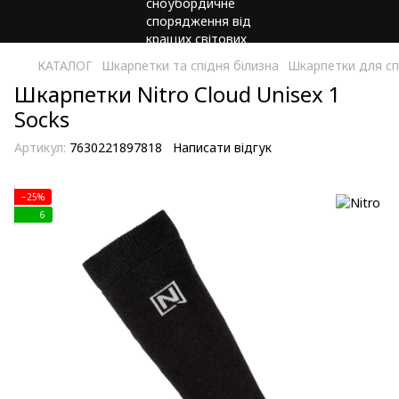
КАТАЛОГ
Шкарпетки та спідня білизна
Шкарпетки для с
Шкарпетки Nitro Cloud Unisex 1
Socks
Артикул:
7630221897818
Написати відгук
−25%
6