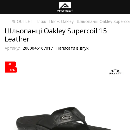
% OUTLET
Пляж
Пляж Oakley
Шльопанці Oakley Supercoil
Шльопанці Oakley Supercoil 15
Leather
Артикул:
2000046167017
Написати відгук
SALE
−50%