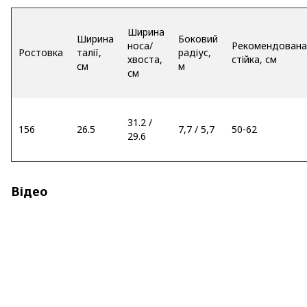
Ширина
Ширина
Боковий
носа/
Рекомендована
Ростовка
талії,
радіус,
хвоста,
стійка, см
см
м
см
31.2 /
156
26.5
7,7 / 5,7
50-62
29.6
Відео