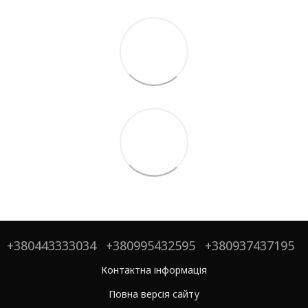
+380443333034
+380995432595
+380937437195
Контактна інформація
Повна версія сайту