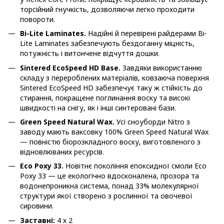
торсійний гнучкість, дозволяючи легко проходити
повороти.
Bi-Lite Laminates.
Надійні й перевірені райдерами Bi-
Lite Laminates забезпечують бездоганну міцність,
потужність і витончене відчуття дошки.
Sintered EcoSpeed HD Base.
Завдяки використанню
складу з перероблених матеріалів, ковзаюча поверхня
Sintered EcoSpeed HD забезпечує таку ж стійкість до
стирання, покращене поглинання воску та високі
швидкості на снігу, як і інші синтеровані бази.
Green Speed Natural Wax.
Усі сноуборди Nitro з
заводу мають ваксовку 100% Green Speed Natural Wax
— повністю біорозкладного воску, виготовленого з
відновлюваних ресурсів.
Eco Poxy 33.
Новітнє покоління епоксидної смоли Eco
Poxy 33 — це екологічно вдосконалена, прозора та
водонепроникна система, понад 33% молекулярної
структури якої створено з рослинної та овочевої
сировини.
Заставні:
4 х 2