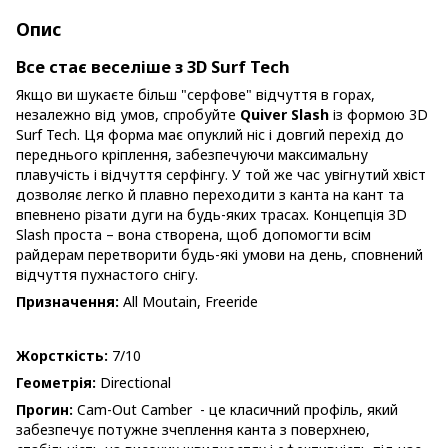
Опис
Все стає веселіше з 3D Surf Tech
Якщо ви шукаєте більш "серфове" відчуття в горах,
незалежно від умов, спробуйте
Quiver Slash
із формою 3D
Surf Tech. Ця форма має опуклий ніс і довгий перехід до
переднього кріплення, забезпечуючи максимальну
плавучість і відчуття серфінгу. У той же час увігнутий хвіст
дозволяє легко й плавно переходити з канта на кант та
впевнено різати дуги на будь-яких трасах. Концепція 3D
Slash проста – вона створена, щоб допомогти всім
райдерам перетворити будь-які умови на день, сповнений
відчуття пухнастого снігу.
Призначення:
All Moutain, Freeride
Жорсткість:
7/10
Геометрія:
Directional
Прогин:
Cam-Out Camber - це класичний профіль, який
забезпечує потужне зчеплення канта з поверхнею,