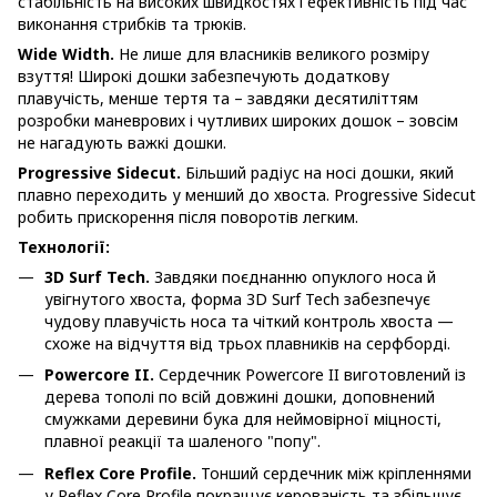
стабільність на високих швидкостях і ефективність під час
виконання стрибків та трюків.
Wide Width.
Не лише для власників великого розміру
взуття! Широкі дошки забезпечують додаткову
плавучість, менше тертя та – завдяки десятиліттям
розробки маневрових і чутливих широких дошок – зовсім
не нагадують важкі дошки.
Progressive Sidecut.
Більший радіус на носі дошки, який
плавно переходить у менший до хвоста. Progressive Sidecut
робить прискорення після поворотів легким.
Технології:
3D Surf Tech.
Завдяки поєднанню опуклого носа й
увігнутого хвоста, форма 3D Surf Tech забезпечує
чудову плавучість носа та чіткий контроль хвоста —
схоже на відчуття від трьох плавників на серфборді.
Powercore II.
Сердечник Powercore II виготовлений із
дерева тополі по всій довжині дошки, доповнений
смужками деревини бука для неймовірної міцності,
плавної реакції та шаленого "попу".
Reflex Core Profile.
Тонший сердечник між кріпленнями
у Reflex Core Profile покращує керованість та збільшує