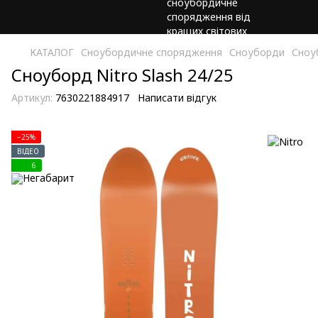
КАТАЛОГ
Сноубордичне спорядження
Сноуборди
Сноу
Сноуборд Nitro Slash 24/25
Артикул:
7630221884917
Написати відгук
−25%
ВІДЕО
6