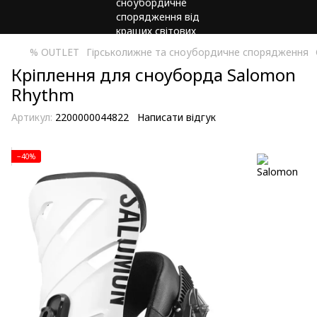
% OUTLET
Гірськолижне та сноубордичне спорядження
Кріплення для сноуборда Salomon
Rhythm
Артикул:
2200000044822
Написати відгук
−40%