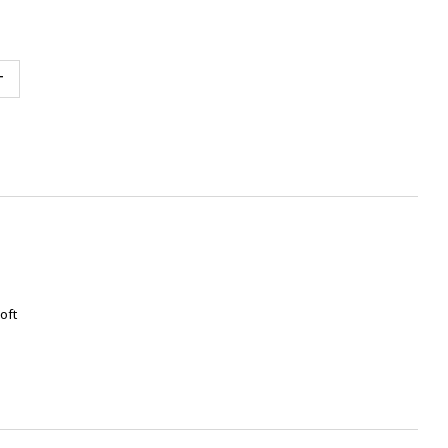
т
oft