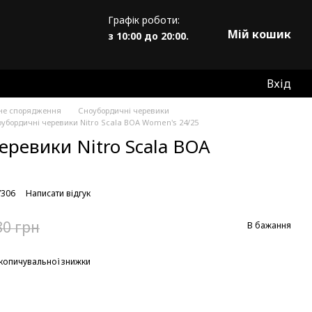
Графік роботи:
Мій кошик
з 10:00 до 20:00.
Вхід
не спорядження
Сноубордичні черевики
убордичні черевики Nitro Scala BOA Women's 24/25
еревики Nitro Scala BOA
7306
Написати відгук
80 грн
В бажання
копичувальної знижки