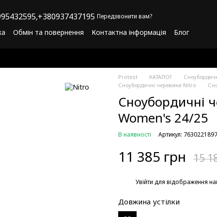
95432595,
+380937437195
Передзвонити вам?
ка
Обмін та повернення
Контактна інформація
Блог
літика конфіденційності
Програма лояльності
Protest
КАТАЛОГ
Сноубордич
Сноубордичні черевики Nitro
Сно
Сноубордичні ч
Women's 24/25
В наявності
Артикул: 763022189
11 385 грн
15 1
%
Увійти
для відображення на
Довжина устілки