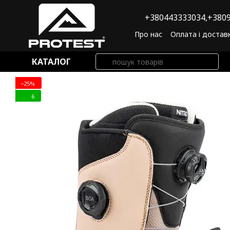
Перейти до основного контенту
+380443333034,
+3809
Про нас
Оплата і достав
Угода користувача
По
КАТАЛОГ
−25%
6