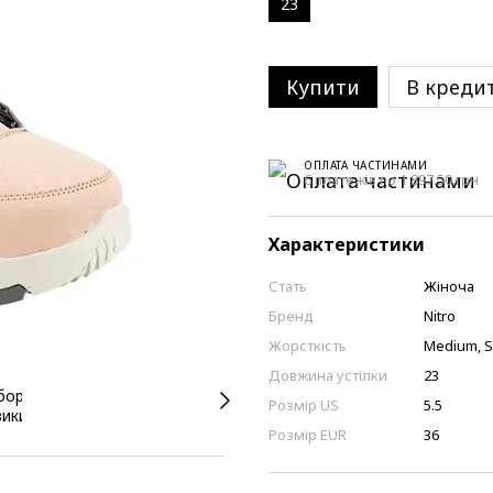
23
Купити
В креди
ОПЛАТА ЧАСТИНАМИ
6 платежів по 1 897.50 грн
Характеристики
Стать
Жіноча
Бренд
Nitro
Жорсткість
Medium, S
Довжина устілки
23
Розмір US
5.5
Розмір EUR
36