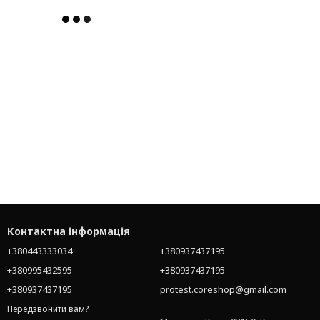
Контактна інформація
+380443333034
+380937437195
+380995432595
+380937437195
+380937437195
protest.coreshop@gmail.com
Передзвонити вам?