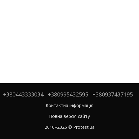
+380443333034
+380995432595
+380937437195
Контактна інформація
Повна версія сайту
2010–2026 © Protest.ua