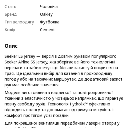
Стать
Чоловіча
Бренд
Oakley
Тип велоодягу
Футболка
Колір
Cement
Опис
Seeker LS Jersey — версія з довгим рукавом популярного
Seeker Airline SS Jersey, яка зберігає всі його технологічні
переваги та забезпечує ще більше захисту й покриття на
трасі. Це ідеальний вибір для катання в прохолоднішу
погоду або на технічних маршрутах, де додатковий захист
рук має особливе значення.
Модель виготовлена з надлегкої та повітропроникної
тканини з еластичністю у чотирьох напрямках, що гарантує
повну свободу рухів. Технологія Hydrolix™ ефективно
відводить вологу та допомагає підтримувати сухість і
комфорт протягом усієї поїздки.
Для покращеної вентиляції передбачені лазерні отвори у