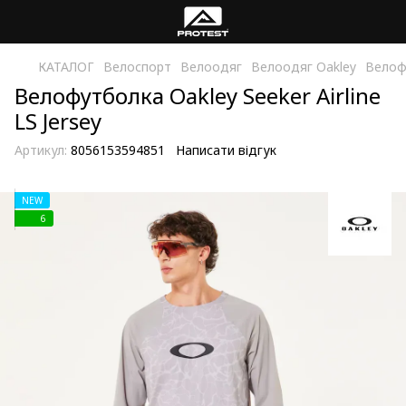
КАТАЛОГ
Велоспорт
Велоодяг
Велоодяг Oakley
Велофу
Велофутболка Oakley Seeker Airline
LS Jersey
Артикул:
8056153594851
Написати відгук
NEW
6