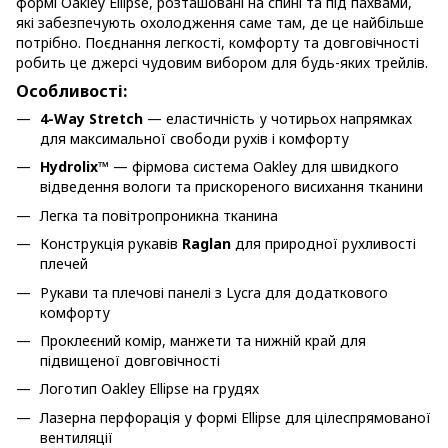
формі Oakley Ellipse, розташовані на спині та під пахвами,
які забезпечують охолодження саме там, де це найбільше
потрібно. Поєднання легкості, комфорту та довговічності
робить це джерсі чудовим вибором для будь-яких трейлів.
Особливості:
4-Way Stretch
— еластичність у чотирьох напрямках
для максимальної свободи рухів і комфорту
Hydrolix™
— фірмова система Oakley для швидкого
відведення вологи та прискореного висихання тканини
Легка та повітропроникна тканина
Конструкція рукавів
Raglan
для природної рухливості
плечей
Рукави та плечові панелі з Lycra для додаткового
комфорту
Проклеєний комір, манжети та нижній край для
підвищеної довговічності
Логотип Oakley Ellipse на грудях
Лазерна перфорація у формі Ellipse для цілеспрямованої
вентиляції