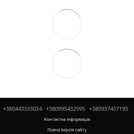
+380443333034
+380995432595
+380937437195
Контактна інформація
Повна версія сайту