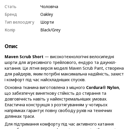
Стать
Чоловіча
Бренд
Oakley
Тип велоодягу
Шорти
Колір
Black/Grey
Опис
Maven Scrub Short
— високотехнологічні велосипедні
шорти для агресивного трейлового, ендуро та даунхіл-
катання. Це літня версія моделі Maven Scrub Pant, створена
для райдерів, яким потрібні максимальна надійність, захист
і комфорт під час найскладніших спусків.
Основна тканина виготовлена з міцного
Cordura® Nylon
,
що забезпечує виняткову стійкість до стирання та
довговічність навіть у найекстремальніших умовах.
Еластична конструкція з розтягуванням у чотирьох
напрямках гарантує повну свободу рухів на технічних
ділянках траси.
Для підтримання комфорту під час активного катання