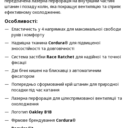
передбачена лазерна перфорація на внутрішній частині
штанин і позаду колін, яка покращує вентиляцію та сприяє
ефективному охолодженню.
Особливості:
Еластичність у 4 напрямках для максимальної свободи
рухів і комфорту
Надміцна тканина
Cordura®
для підвищеної
зносостійкості та довговічності
Система застібки
Race Ratchet
для надійної та точної
фіксації
Дві бічні кишені на блискавці з автоматичним
фіксатором
Попередньо сформований крій штанин для природної
посадки під час катання
Лазерна перфорація для цілеспрямованої вентиляції та
охолодження
Логотип
Oakley B1B
Фірмове брендування
Cordura®