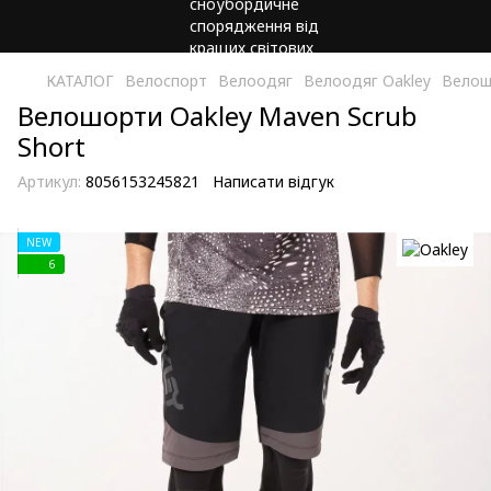
КАТАЛОГ
Велоспорт
Велоодяг
Велоодяг Oakley
Велошо
Велошорти Oakley Maven Scrub
Short
Артикул:
8056153245821
Написати відгук
NEW
6