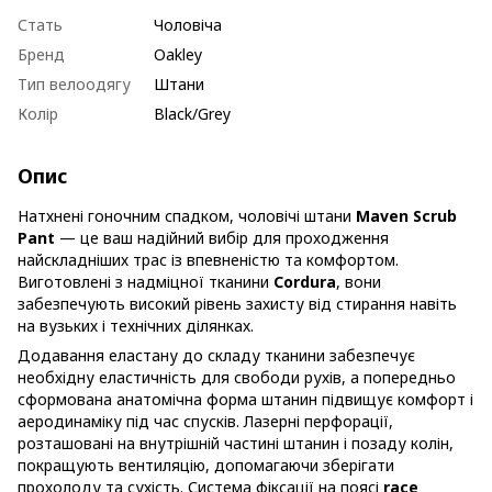
Стать
Чоловіча
Бренд
Oakley
Тип велоодягу
Штани
Колір
Black/Grey
Опис
Натхнені гоночним спадком, чоловічі штани
Maven Scrub
Pant
— це ваш надійний вибір для проходження
найскладніших трас із впевненістю та комфортом.
Виготовлені з надміцної тканини
Cordura
, вони
забезпечують високий рівень захисту від стирання навіть
на вузьких і технічних ділянках.
Додавання еластану до складу тканини забезпечує
необхідну еластичність для свободи рухів, а попередньо
сформована анатомічна форма штанин підвищує комфорт і
аеродинаміку під час спусків. Лазерні перфорації,
розташовані на внутрішній частині штанин і позаду колін,
покращують вентиляцію, допомагаючи зберігати
прохолоду та сухість. Система фіксації на поясі
race