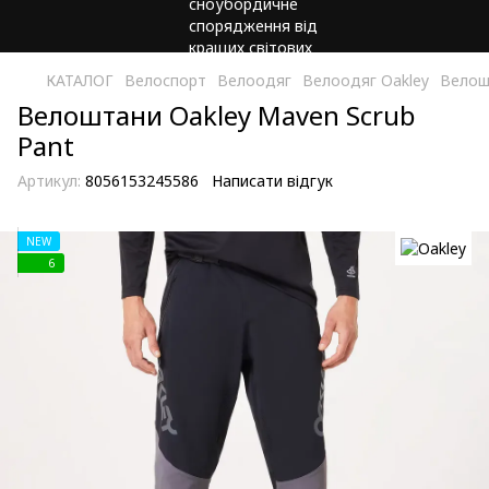
КАТАЛОГ
Велоспорт
Велоодяг
Велоодяг Oakley
Велош
Велоштани Oakley Maven Scrub
Pant
Артикул:
8056153245586
Написати відгук
NEW
6