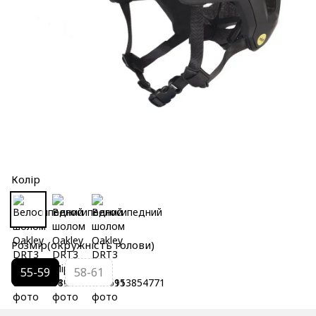
Колір
Розмір(окружність голови)
55-59
58-61