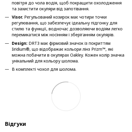
повітря до чола водія, щоб покращити охолодження
та захистити окуляри від запотівання.
Visor.
Регульований козирок має чотири точки
регулювання, що забезпечує ідеальну підгонку для
стилю та функції, водночас дозволяючи водіям легко
перемикатися між носінням і зберіганням окулярів.
Design:
DRT3 має фірмовий значок із покриттям
Iiridium®, що відображає кольори лінз Prizm™, які
можна побачити в окулярах Oakley. Кожен колір значка
унікальний для кольору шолома.
В комплекті чохол для шолома.
Відгуки