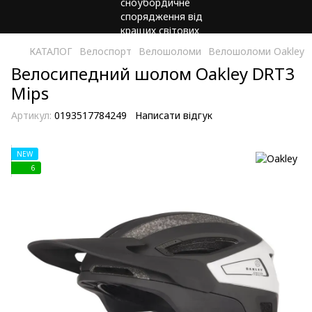
КАТАЛОГ
Велоспорт
Велошоломи
Велошоломи Oakley
Велосипедний шолом Oakley DRT3
Mips
Артикул:
0193517784249
Написати відгук
NEW
6