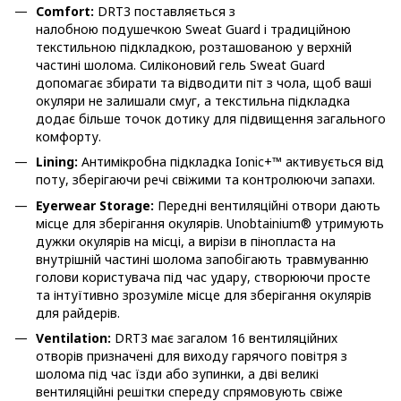
Comfort:
DRT3 поставляється з
налобною подушечкою Sweat Guard і традиційною
текстильною підкладкою, розташованою у верхній
частині шолома. Силіконовий гель Sweat Guard
допомагає збирати та відводити піт з чола, щоб ваші
окуляри не залишали смуг, а текстильна підкладка
додає більше точок дотику для підвищення загального
комфорту.
Lining:
Антимікробна підкладка Ionic+™ активується від
поту, зберігаючи речі свіжими та контролюючи запахи.
Eyerwear Storage:
Передні вентиляційні отвори дають
місце для зберігання окулярів. Unobtainium® утримують
дужки окулярів на місці, а вирізи в пінопласта на
внутрішній частині шолома запобігають травмуванню
голови користувача під час удару, створюючи просте
та інтуїтивно зрозуміле місце для зберігання окулярів
для райдерів.
Ventilation:
DRT3 має загалом 16 вентиляційних
отворів призначені для виходу гарячого повітря з
шолома під час їзди або зупинки, а дві великі
вентиляційні решітки спереду спрямовують свіже