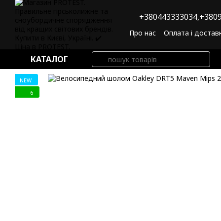
Перейти до основного контенту
+380443333034,
+3809
Про нас
Оплата і достав
Угода користувача
По
КАТАЛОГ
NEW
6