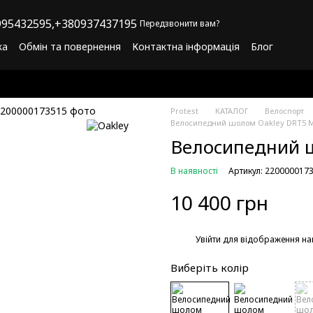
95432595,
+380937437195
Передзвонити вам?
ка
Обмін та повернення
Контактна інформація
Блог
літика конфіденційності
Програма лояльності
Protest
КАТАЛОГ
Велоспорт
Велосипедний шолом Oakley DRT5 
Велосипедний 
В наявності
Артикул: 220000017
10 400 грн
%
Увійти
для відображення на
Виберіть колір