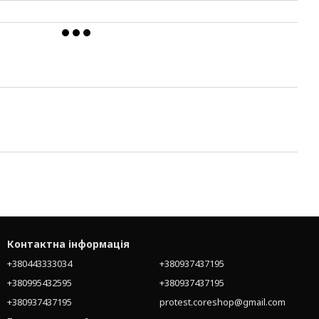
Контактна інформація
+380443333034
+380937437195
+380995432595
+380937437195
+380937437195
protest.coreshop@gmail.com