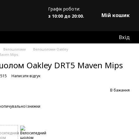
Графік роботи:
Мій кошик
з 10:00 до 20:00.
Вхід
Велошоломи
Велошоломи Oakley
Maven Mips
шолом Oakley DRT5 Maven Mips
3515
Написати відгук
В бажання
копичувальної знижки