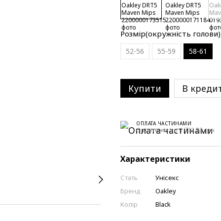
Розмір(окружність голови)
52-56
55-59
58-61
Купити
В креди
ОПЛАТА ЧАСТИНАМИ
6 платежів по 1 733.33 грн
Характеристики
Стать
Унісекс
Бренд
Oakley
Колір
Black