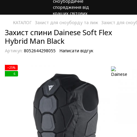
КАТАЛОГ
Захист для сноуборду та лиж
Захист для сноу
Захист спини Dainese Soft Flex
Hybrid Man Black
Артикул:
8052644298055
Написати відгук
−25%
6