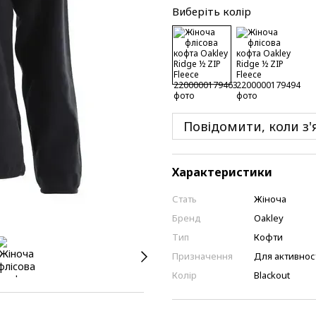
Виберіть колір
Повідомити, коли з'
Характеристики
Стать
Жіноча
Бренд
Oakley
Тип
Кофти
Призначення
Для активнос
Колір
Blackout