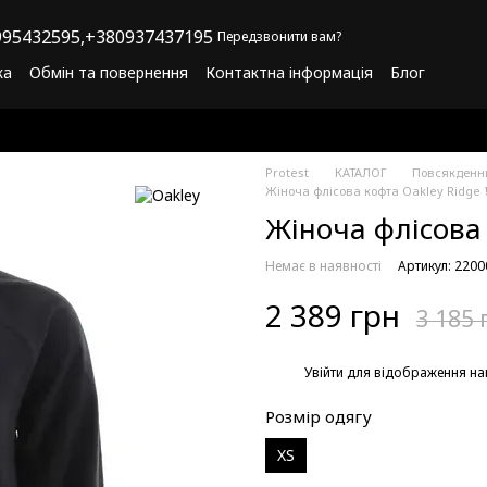
95432595,
+380937437195
Передзвонити вам?
ка
Обмін та повернення
Контактна інформація
Блог
літика конфіденційності
Програма лояльності
Protest
КАТАЛОГ
Повсякденни
Жіноча флісова кофта Oakley Ridge 
Жіноча флісова 
Немає в наявності
Артикул: 220
2 389 грн
3 185 
%
Увійти
для відображення на
Розмір одягу
XS