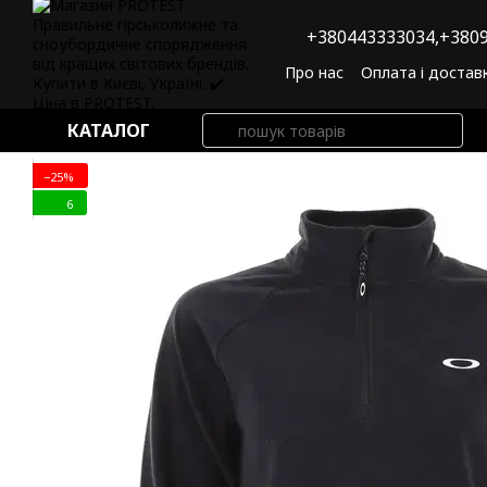
Перейти до основного контенту
+380443333034,
+3809
Про нас
Оплата і достав
Угода користувача
По
КАТАЛОГ
−25%
6