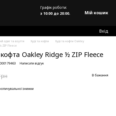
Графік роботи:
Мій кошик
з 10:00 до 20:00.
Вхід
й одяг та взуття
Худі та кофти
Худі та кофти Oakley
½ ZIP Fleece
кофта Oakley Ridge ½ ZIP Fleece
0000179463
Написати відгук
грн
В бажання
копичувальної знижки