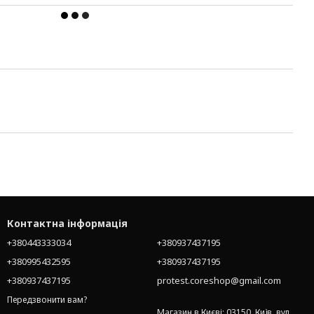
Контактна інформація
+380443333034
+380937437195
+380995432595
+380937437195
+380937437195
protest.coreshop@gmail.com
Передзвонити вам?
Магазин в Києві: 03150, Київ, вул.