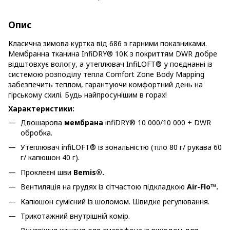
Опис
Класична зимова куртка від 686 з гарними показниками.
Мембранна тканина InfiDRY® 10K з покриттям DWR добре
відштовхує вологу, а утеплювач InfiLOFT® у поєднанні із
системою розподілу тепла Comfort Zone Body Mapping
забезпечить теплом, гарантуючи комфортний день на
гірському схилі. Будь найпросунішим в горах!
Характеристики:
Двошарова
мембрана
infiDRY® 10 000/10 000 + DWR
обробка.
Утеплювач infiLOFT® із зональністю (тіло 80 г/ рукава 60
г/ капюшон 40 г).
Проклеєні шви
Bemis®.
Вентиляція на грудях із сітчастою підкладкою
Air-Flo™.
Капюшон сумісний із шоломом. Швидке регулювання.
Трикотажний внутрішній комір.