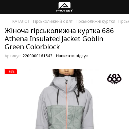
КАТАЛОГ
Гірськолижний одяг
Гірськолижні куртки
Гірсь
Жіноча гірськолижна куртка 686
Athena Insulated Jacket Goblin
Green Colorblock
Артикул:
2200000161543
Написати відгук
−35%