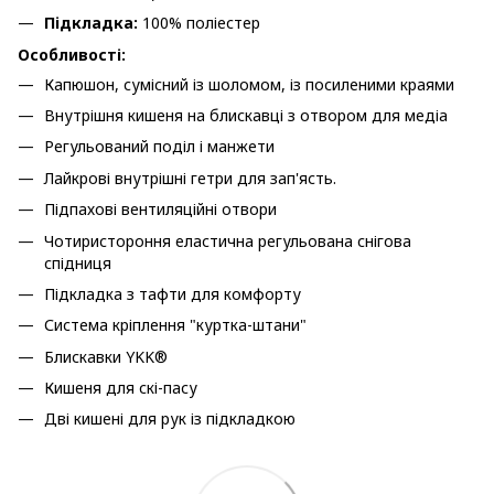
Підкладка:
100% поліестер
Особливості:
Капюшон, сумісний із шоломом, із посиленими краями
Внутрішня кишеня на блискавці з отвором для медіа
Регульований поділ і манжети
Лайкрові внутрішні гетри для зап'ясть.
Підпахові вентиляційні отвори
Чотиристороння еластична регульована снігова
спідниця
Підкладка з тафти для комфорту
Система кріплення "куртка-штани"
Блискавки YKK®
Кишеня для скі-пасу
Дві кишені для рук із підкладкою