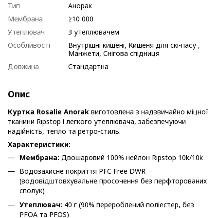
Тип
Анорак
Мембрана
≥10 000
Утеплювач
З утеплювачем
Особливості
Внутрішні кишені, Кишеня для скі-пасу ,
Манжети, Снігова спідниця
Довжина
Стандартна
Опис
Куртка Rosalie Anorak
виготовлена з надзвичайно міцної
тканини Ripstop і легкого утеплювача, забезпечуючи
надійність, тепло та ретро-стиль.
Характеристики:
Мембрана:
Двошаровий 100% нейлон Ripstop
10k/10k
Водозахисне покриття PFC Free DWR
(водовідштовхувальне просочення без перфторованих
сполук)
Утеплювач:
40 г (90% перероблений поліестер, без
PFOA та PFOS)