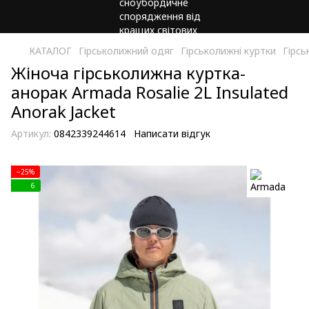
КАТАЛОГ
Гірськолижний одяг
Гірськолижні куртки
Гірсь
Жіноча гірськолижна куртка-
анорак Armada Rosalie 2L Insulated
Anorak Jacket
Артикул:
0842339244614
Написати відгук
−25%
6