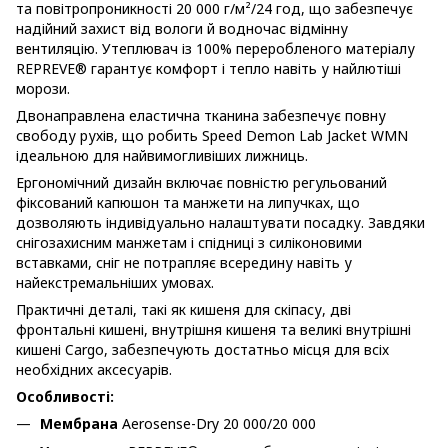
та повітропроникності 20 000 г/м²/24 год, що забезпечує
надійний захист від вологи й водночас відмінну
вентиляцію. Утеплювач із 100% переробленого матеріалу
REPREVE® гарантує комфорт і тепло навіть у найлютіші
морози.
Двонаправлена еластична тканина забезпечує повну
свободу рухів, що робить Speed Demon Lab Jacket WMN
ідеальною для найвимогливіших лижниць.
Ергономічний дизайн включає повністю регульований
фіксований капюшон та манжети на липучках, що
дозволяють індивідуально налаштувати посадку. Завдяки
снігозахисним манжетам і спідниці з силіконовими
вставками, сніг не потрапляє всередину навіть у
найекстремальніших умовах.
Практичні деталі, такі як кишеня для скіпасу, дві
фронтальні кишені, внутрішня кишеня та великі внутрішні
кишені Cargo, забезпечують достатньо місця для всіх
необхідних аксесуарів.
Особливості:
Мембрана
Aerosense-Dry 20 000/20 000