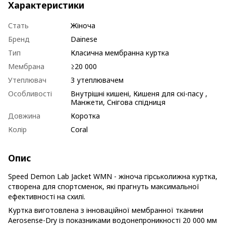
Характеристики
Стать
Жіноча
Бренд
Dainese
Тип
Класична мембранна куртка
Мембрана
≥20 000
Утеплювач
З утеплювачем
Особливості
Внутрішні кишені, Кишеня для скі-пасу ,
Манжети, Снігова спідниця
Довжина
Коротка
Колір
Coral
Опис
Speed Demon Lab Jacket WMN - жіноча гірськолижна куртка,
створена для спортсменок, які прагнуть максимальної
ефективності на схилі.
Куртка виготовлена з інноваційної мембранної тканини
Aerosense-Dry із показниками водонепроникності 20 000 мм