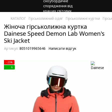
КАТАЛОГ
Гірськолижний одяг
Гірськолижні куртки
Гірсь
Жіноча гірськолижна куртка
Dainese Speed Demon Lab Women's
Ski Jacket
Артикул:
8051019965646
Написати відгук
−25%
6