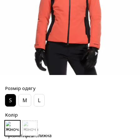
Розмір одягу
S
M
L
Колір