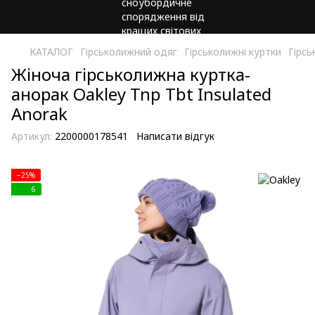
КАТАЛОГ
Гірськолижний одяг
Гірськолижні куртки
Гірсь
Жiноча гiрськолижна куртка-
анорак Oakley Tnp Tbt Insulated
Anorak
Артикул:
2200000178541
Написати відгук
−25%
6