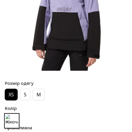
Розмір одягу
XS
S
M
Колір