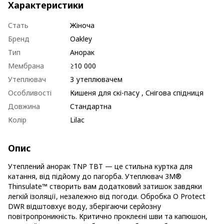
Характеристики
Стать
Жіноча
Бренд
Oakley
Тип
Анорак
Мембрана
≥10 000
Утеплювач
З утеплювачем
Особливості
Кишеня для скі-пасу , Снігова спідниця
Довжина
Стандартна
Колір
Lilac
Опис
Утеплений анорак TNP TBT — це стильна куртка для
катання, від підйому до пагорба. Утеплювач 3M®
Thinsulate™ створить вам додатковий затишок завдяки
легкій ізоляції, незалежно від погоди. Обробка O Protect
DWR відштовхує воду, зберігаючи серйозну
повітропроникність. Критично проклеєні шви та капюшон,