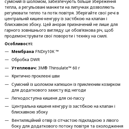
сумісний із шоломом, забезпечують більше збереження
тепла, а регульовані манжети на липучках дозволяють
регулювати тепло та потік повітря. Зберігайте свої речі в
центральній кишені-кенгуру із застібкою на клапан і
блискавкою збоку. Цей анорак призначений не лише для
гарного зовнішнього вигляду: це обов’язкова річ, щоб
продемонструвати свої повороти і техніку на схилі.
Особливості:
Мембрана
FNDry10K ™
Обробка DWR
Утеплювач:
3M® Thinsulate™ 60 г
Критично проклеєні шви
Сумісний із шоломом капюшон із приклеєним козирком
для додаткового захисту від негоди
Легкодоступна кишеня для скі-пассу
Центральна кишеня кенгуру із застібкою на клапан і
блискавкою збоку
Вентиляційний отвір із сітчастою підкладкою з лівого
боку для додаткового потоку повітря та охолодження