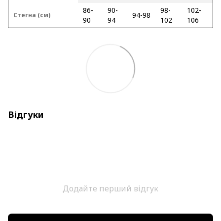
86-
90-
98-
102-
94-98
Стегна (см)
90
94
102
106
Відгуки
Додайте перший відгук