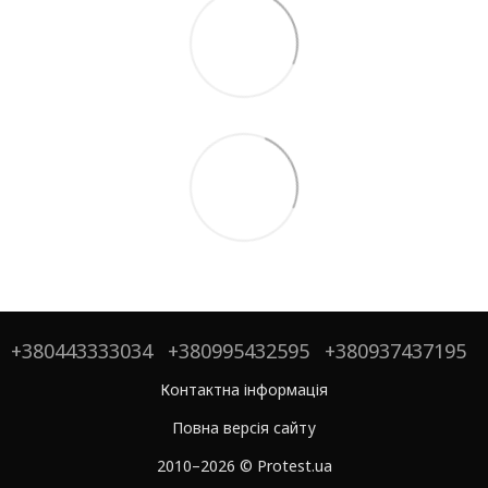
+380443333034
+380995432595
+380937437195
Контактна інформація
Повна версія сайту
2010–2026 © Protest.ua