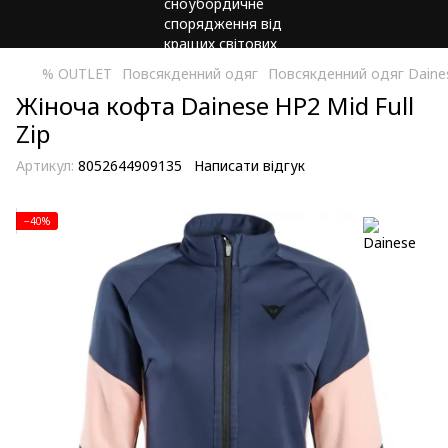
% OUTLET
Повсякденний одяг
Повсякденний одяг Daine
Жіноча кофта Dainese HP2 Mid Full
Zip
Артикул:
8052644909135
Написати відгук
−40%