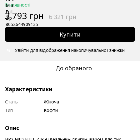
В наявності
3 793 грн
6 321 грн
Купити
Увійти
для відображення накопичувальної знижки
%
До обраного
Характеристики
Стать
Жіноча
Тип
Кофти
Опис
HP2 MID FULL ZIP є ідеальним другим шаром для тих