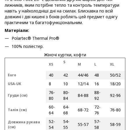
лижників, яким потрібне тепло та контроль температури
навіть у найхолодніші дні на схилах. Блискавка по всій
довжині і дві кишені з боків роблять цей предмет одягу
практичним та багатофункціональним.
Матеріали:
Polartec® Thermal Pro®
100% поліестер.
Жіночі куртки, кофти
S
XS
M
L
XL
40
42
44/46
48
50/52
Euro
8
10
12/14
16
18/20
USA-UK
76-
80-
88-
84-88
92-96
Груди (см)
80
84
92
60-
64-
72-
68-72
76-80
Талія (см)
64
68
76
52-
54-
57-
Довжина рукава
55-57
58-59
(см)
54
55
58