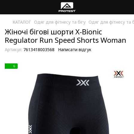
КАТАЛОГ
Одяг для фітнесу та бігу
Одяг для фітнесу та б
Жіночі бігові шорти X-Bionic
Regulator Run Speed Shorts Woman
Артикул:
7613418003568
Написати відгук
6