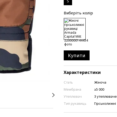
S
Виберіть колір
Купити
Характеристики
Стать
Жіноча
Мембрана
≥5 000
Утеплювач
З утеплювач
Тип рукавиць
Гірськолижні