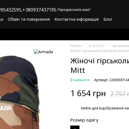
95432595,
+380937437195
Передзвонити вам?
ка
Обмін та повернення
Контактна інформація
Блог
літика конфіденційності
Програма лояльності
Protest
% OUTLET
Гірськоли
Жіночі гірськолижні рукавиці Armada
Жіночі гірськол
Mitt
В наявності
Артикул: 220000014
1 654 грн
2 757 
%
Увійти
для відображення на
Розмір одягу