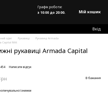
Графік роботи:
Мій кошик
з 10:00 до 20:00.
Вхід
жний одяг
Рукавиці
Рукавиці Armada
 Capital Mitt
ижні рукавиці Armada Capital
4454
Написати відгук
грн
В бажання
копичувальної знижки