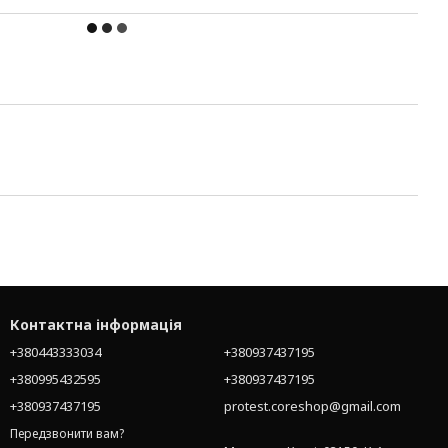
Контактна інформація
+380443333034
+380937437195
+380995432595
+380937437195
+380937437195
protest.coreshop@gmail.com
Передзвонити вам?