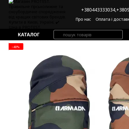
Перейти до основного контенту
+380443333034,
+3809
Про нас
Оплата і достав
Угода користувача
По
КАТАЛОГ
−40%