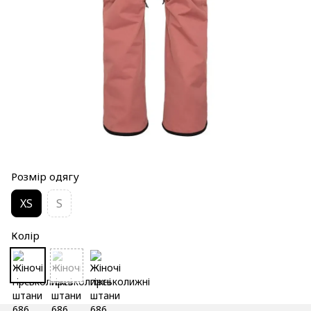
Розмір одягу
XS
S
Колір