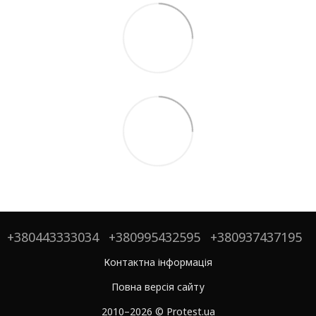
+380443333034
+380995432595
+380937437195
Контактна інформація
Повна версія сайту
2010–2026 © Protest.ua