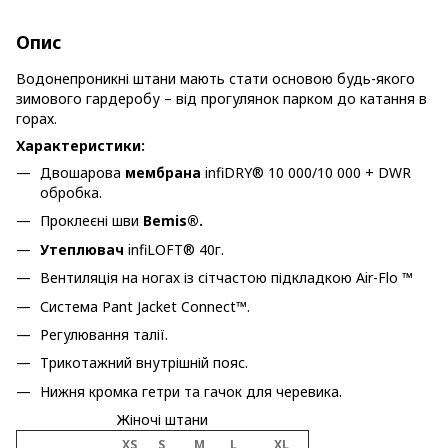
Опис
Водонепроникні штани мають стати основою будь-якого
зимового гардеробу – від прогулянок парком до катання в
горах.
Характеристики:
Двошарова
мембрана
infiDRY® 10 000/10 000 + DWR
обробка.
Проклеєні шви
Bemis®.
Утеплювач
infiLOFT® 40г.
Вентиляція на ногах із сітчастою підкладкою Air-Flo ™
Система Pant Jacket Connect™.
Регулювання талії.
Трикотажний внутрішній пояс.
Нижня кромка гетри та гачок для черевика.
Жіночі штани
XS
S
M
L
XL