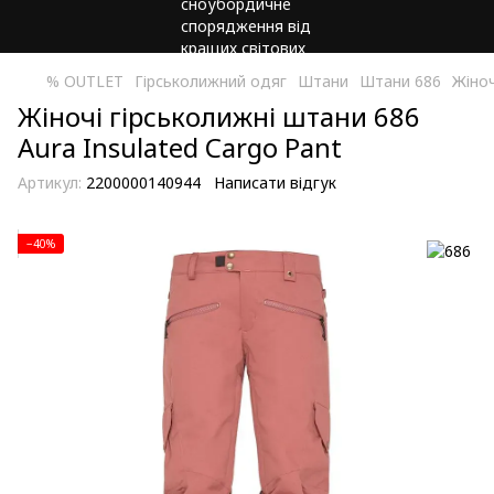
% OUTLET
Гірськолижний одяг
Штани
Штани 686
Жіноч
Жіночі гірськолижні штани 686
Aura Insulated Cargo Pant
Артикул:
2200000140944
Написати відгук
−40%