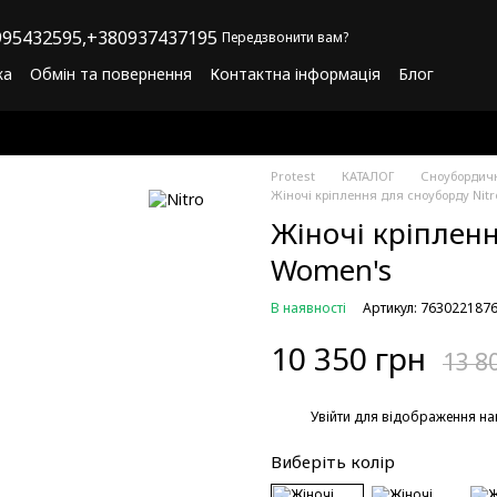
95432595,
+380937437195
Передзвонити вам?
ка
Обмін та повернення
Контактна інформація
Блог
літика конфіденційності
Програма лояльності
Protest
КАТАЛОГ
Сноубордич
Жіночі кріплення для сноуборду Nit
Жіночі кріпленн
Women's
В наявності
Артикул: 763022187
10 350 грн
13 8
%
Увійти
для відображення на
Виберіть колір