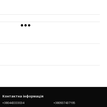
Контактна інформація
+380443333034
+380937437195