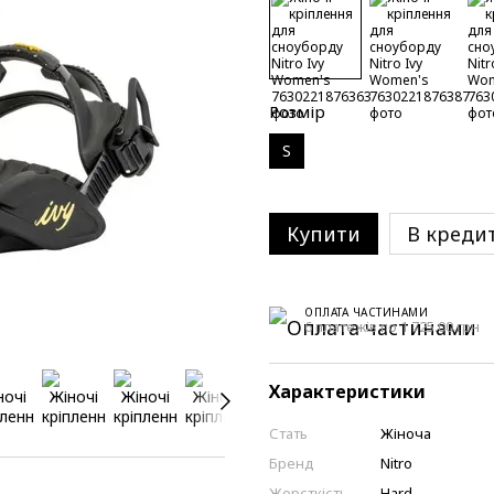
Розмір
S
Купити
В креди
ОПЛАТА ЧАСТИНАМИ
6 платежів по 1 725.00 грн
Характеристики
Стать
Жіноча
Бренд
Nitro
Жорсткість
Hard