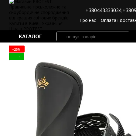
Перейти до основного контенту
+380443333034,
+3809
Про нас
Оплата і достав
Угода користувача
По
КАТАЛОГ
−25%
6