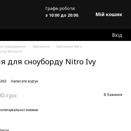
Графік роботи:
Мій кошик
з 10:00 до 20:00.
Вхід
не спорядження
Кріплення
Кріплення Nitro
ro Ivy Women's
я для сноуборду Nitro Ivy
6363
Написати відгук
00 грн
В бажання
копичувальної знижки