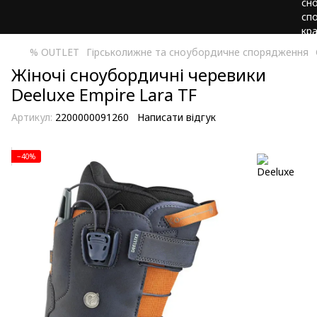
% OUTLET
Гірськолижне та сноубордичне спорядження
Жіночі сноубордичні черевики
Deeluxe Empire Lara TF
Артикул:
2200000091260
Написати відгук
−40%