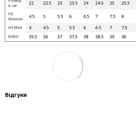
Розмір
22
22.5
23
23.5
24
24.5
25
25.5
в см
US
4.5
5
5.5
6
6.5
7
7.5
8
Women
4
4.5
5
5.5
6
6.5
7
7.5
US Men
35.5
36
37
37.5
38
38.5
39
40
EURO
Відгуки