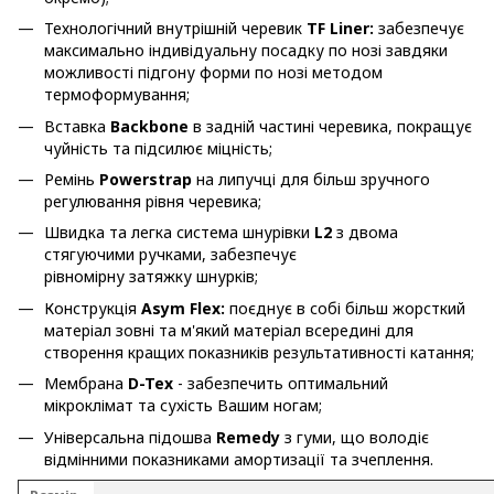
Технологічний внутрішній черевик
TF Liner:
забезпечує
максимально індивідуальну посадку по нозі завдяки
можливості підгону форми по нозі методом
термоформування;
Вставка
Backbone
в задній частині черевика, покращує
чуйність та підсилює міцність;
Ремінь
Powerstrap
на липучці для більш зручного
регулювання рівня черевика;
Швидка та легка система шнурівки
L2
з двома
стягуючими ручками, забезпечує
рівномірну затяжку шнурків;
Конструкція
Asym Flex:
поєднує в собі більш жорсткий
матеріал зовні та м'який матеріал всередині для
створення кращих показників результативності катання;
Мембрана
D-Tex
- забезпечить оптимальний
мікроклімат та сухість Вашим ногам;
Універсальна підошва
Remedy
з гуми, що володіє
відмінними показниками амортизації та зчеплення.