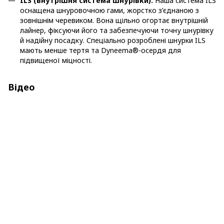
ILS (внутрішня система шнурівки).
Наша система ILS
оснащена шнуровочною гами, жорстко з’єднаною з
зовнішнім черевиком. Вона щільно огортає внутрішній
лайнер, фіксуючи його та забезпечуючи точну шнурівку
й надійну посадку. Спеціально розроблені шнурки ILS
мають менше тертя та Dyneema®-осердя для
підвищеної міцності.
Відео