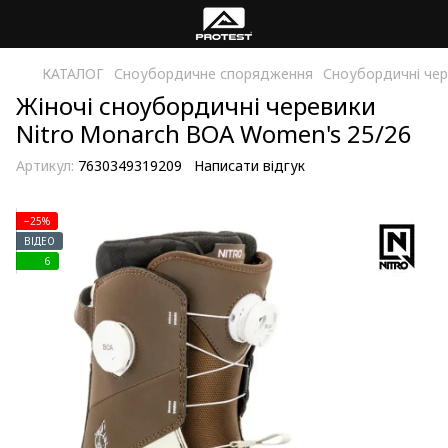
КАТАЛОГ
Сноубордичне спорядження
Сноубордичні чер
Жіночі сноубордичні черевики
Nitro Monarch BOA Women's 25/26
Артикул:
7630349319209
Написати відгук
−25%
ВІДЕО
6