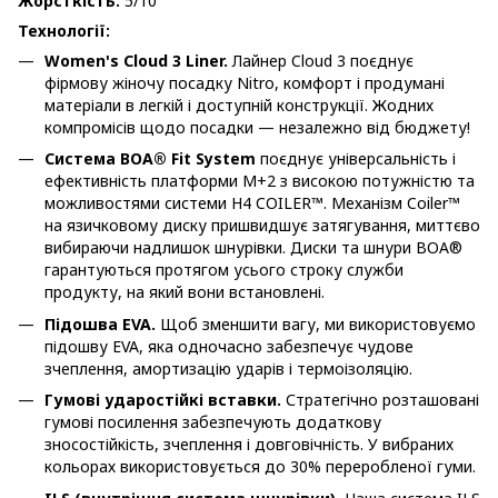
Жорсткість:
5/10
Технології:
Women's Cloud 3 Liner.
Лайнер Cloud 3 поєднує
фірмову жіночу посадку Nitro, комфорт і продумані
матеріали в легкій і доступній конструкції. Жодних
компромісів щодо посадки — незалежно від бюджету!
Система BOA® Fit System
поєднує універсальність і
ефективність платформи M+2 з високою потужністю та
можливостями системи H4 COILER™. Механізм Coiler™
на язичковому диску пришвидшує затягування, миттєво
вибираючи надлишок шнурівки. Диски та шнури BOA®
гарантуються протягом усього строку служби
продукту, на який вони встановлені.
Підошва EVA.
Щоб зменшити вагу, ми використовуємо
підошву EVA, яка одночасно забезпечує чудове
зчеплення, амортизацію ударів і термоізоляцію.
Гумові ударостійкі вставки.
Стратегічно розташовані
гумові посилення забезпечують додаткову
зносостійкість, зчеплення і довговічність. У вибраних
кольорах використовується до 30% переробленої гуми.