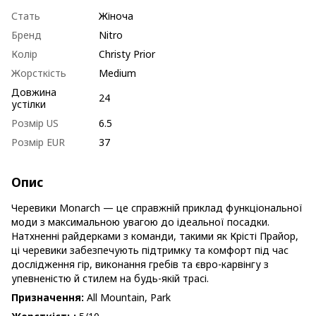
Стать
Жіноча
Бренд
Nitro
Колір
Christy Prior
Жорсткість
Medium
Довжина
24
устілки
Розмір US
6.5
Розмір EUR
37
Опис
Черевики Monarch — це справжній приклад функціональної
моди з максимальною увагою до ідеальної посадки.
Натхненні райдерками з команди, такими як Крісті Прайор,
ці черевики забезпечують підтримку та комфорт під час
дослідження гір, виконання гребів та євро-карвінгу з
упевненістю й стилем на будь-якій трасі.
Призначення:
All Mountain, Park