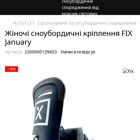
% OUTLET
Гірськолижне та сноубордичне спорядження
Жіночі сноубордичні кріплення FIX
January
Артикул:
2200000139603
Написати відгук
−40%