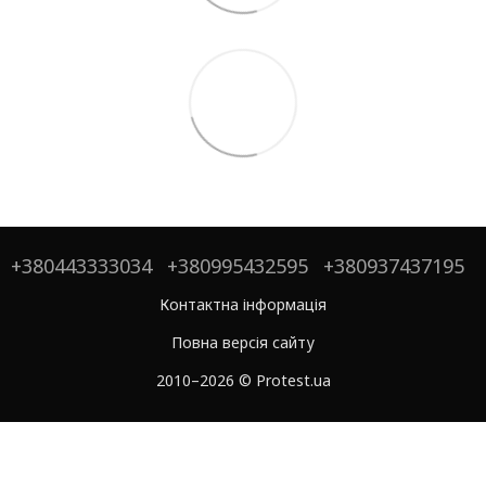
+380443333034
+380995432595
+380937437195
Контактна інформація
Повна версія сайту
2010–2026 © Protest.ua