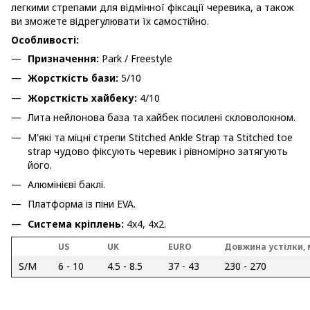
легкими стрепами для відмінної фіксації черевика, а також
ви зможете відрегулювати їх самостійно.
Особливості:
Призначення:
Park / Freestyle
Жорсткість бази:
5/10
Жорсткість хайбеку:
4/10
Лита нейлонова база та хайбек посилені скловолокном.
М'які та міцні стрепи Stitched Ankle Strap та Stitched toe
strap чудово фіксують черевик і рівномірно затягують
його.
Алюмінієві баклі.
Платформа із піни EVA.
Система кріплень:
4х4, 4х2.
US
UK
EURO
Довжина устілки,
S/M
6 - 10
4.5 - 8.5
37 - 43
230 - 270