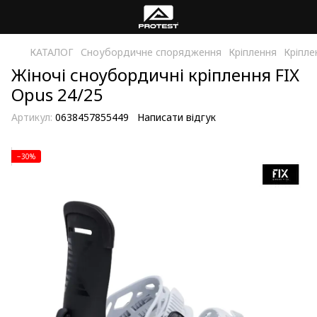
КАТАЛОГ
Сноубордичне спорядження
Кріплення
Кріпле
Жіночі сноубордичні кріплення FIX
Opus 24/25
Артикул:
0638457855449
Написати відгук
−30%