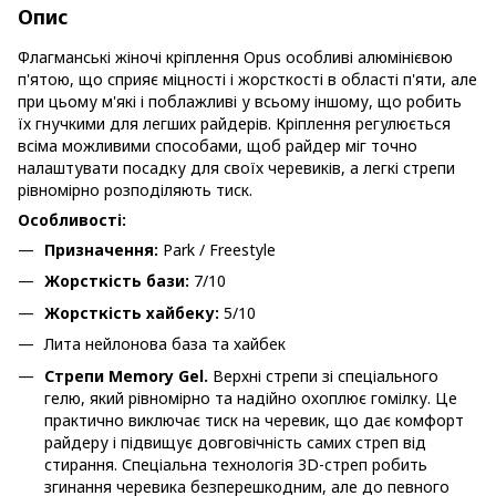
Опис
Флагманські жіночі кріплення Opus особливі алюмінієвою
п'ятою, що сприяє міцності і жорсткості в області п'яти, але
при цьому м'які і поблажливі у всьому іншому, що робить
їх гнучкими для легших райдерів. Кріплення регулюється
всіма можливими способами, щоб райдер міг точно
налаштувати посадку для своїх черевиків, а легкі стрепи
рівномірно розподіляють тиск.
Особливості:
Призначення:
Park / Freestyle
Жорсткість бази:
7/10
Жорсткість хайбеку:
5/10
Лита нейлонова база та хайбек
Стрепи Memory Gel.
Верхні стрепи зі спеціального
гелю, який рівномірно та надійно охоплює гомілку. Це
практично виключає тиск на черевик, що дає комфорт
райдеру і підвищує довговічність самих стреп від
стирання. Спеціальна технологія 3D-стреп робить
згинання черевика безперешкодним, але до певного