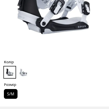
Колір
Розмір
S/M